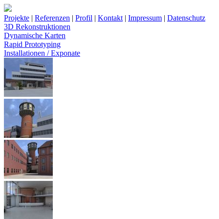
Projekte
|
Referenzen
|
Profil
|
Kontakt
|
Impressum
|
Datenschutz
3D Rekonstruktionen
Dynamische Karten
Rapid Prototyping
Installationen / Exponate