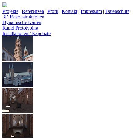
Projekte
|
Referenzen
|
Profil
|
Kontakt
|
Impressum
|
Datenschutz
3D Rekonstruktionen
Dynamische Karten
Rapid Prototyping
Installationen / Exponate