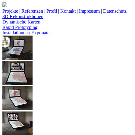
Projekte
|
Referenzen
|
Profil
|
Kontakt
|
Impressum
|
Datenschutz
3D Rekonstruktionen
Dynamische Karten
Rapid Prototyping
Installationen / Exponate