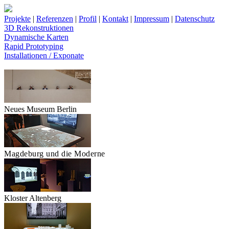
Projekte
|
Referenzen
|
Profil
|
Kontakt
|
Impressum
|
Datenschutz
3D Rekonstruktionen
Dynamische Karten
Rapid Prototyping
Installationen / Exponate
Neues Museum Berlin
Magdeburg und die Moderne
Kloster Altenberg