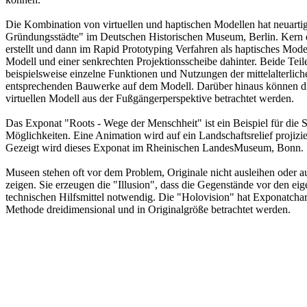
Die Kombination von virtuellen und haptischen Modellen hat neuartige E
Gründungsstädte" im Deutschen Historischen Museum, Berlin. Kern des
erstellt und dann im Rapid Prototyping Verfahren als haptisches Mod
Modell und einer senkrechten Projektionsscheibe dahinter. Beide Teil
beispielsweise einzelne Funktionen und Nutzungen der mittelalterlichen
entsprechenden Bauwerke auf dem Modell. Darüber hinaus können di
virtuellen Modell aus der Fußgängerperspektive betrachtet werden.
Das Exponat "Roots - Wege der Menschheit" ist ein Beispiel für die S
Möglichkeiten. Eine Animation wird auf ein Landschaftsrelief projiz
Gezeigt wird dieses Exponat im Rheinischen LandesMuseum, Bonn.
Museen stehen oft vor dem Problem, Originale nicht ausleihen oder 
zeigen. Sie erzeugen die "Illusion", dass die Gegenstände vor den e
technischen Hilfsmittel notwendig. Die "Holovision" hat Exponatcharak
Methode dreidimensional und in Originalgröße betrachtet werden.