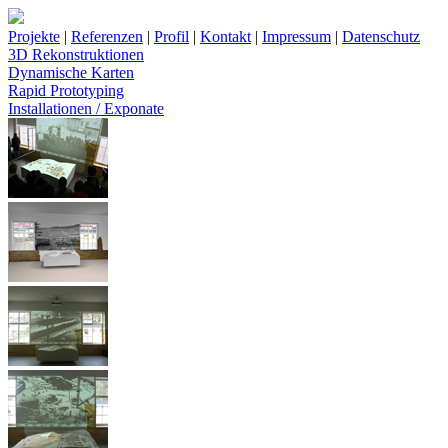
Projekte
|
Referenzen
|
Profil
|
Kontakt
|
Impressum
|
Datenschutz
3D Rekonstruktionen
Dynamische Karten
Rapid Prototyping
Installationen / Exponate