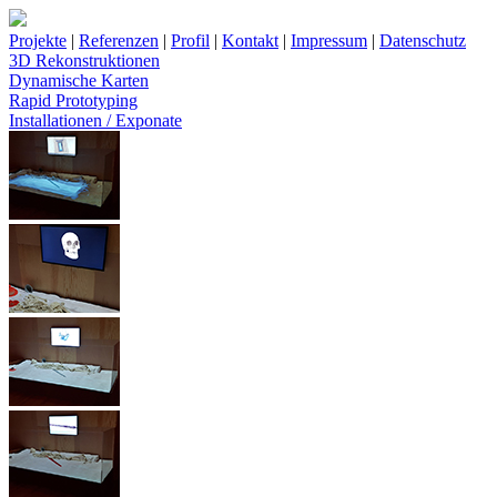
Projekte
|
Referenzen
|
Profil
|
Kontakt
|
Impressum
|
Datenschutz
3D Rekonstruktionen
Dynamische Karten
Rapid Prototyping
Installationen / Exponate