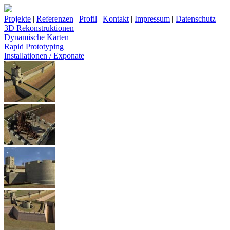
Projekte
|
Referenzen
|
Profil
|
Kontakt
|
Impressum
|
Datenschutz
3D Rekonstruktionen
Dynamische Karten
Rapid Prototyping
Installationen / Exponate