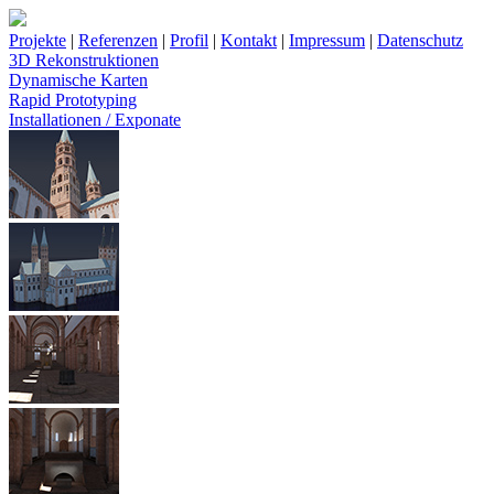
Projekte
|
Referenzen
|
Profil
|
Kontakt
|
Impressum
|
Datenschutz
3D Rekonstruktionen
Dynamische Karten
Rapid Prototyping
Installationen / Exponate