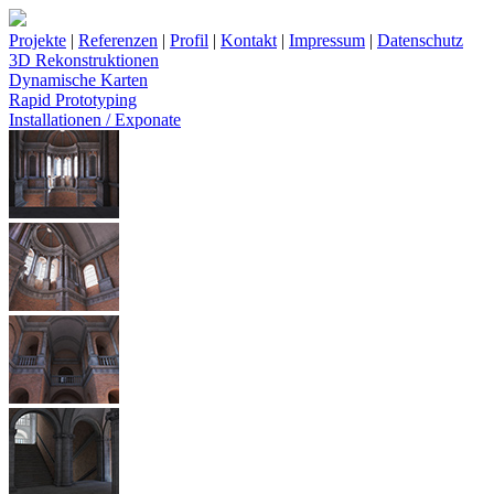
Projekte
|
Referenzen
|
Profil
|
Kontakt
|
Impressum
|
Datenschutz
3D Rekonstruktionen
Dynamische Karten
Rapid Prototyping
Installationen / Exponate