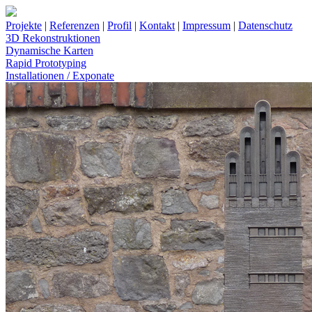
Projekte
|
Referenzen
|
Profil
|
Kontakt
|
Impressum
|
Datenschutz
3D Rekonstruktionen
Dynamische Karten
Rapid Prototyping
Installationen / Exponate