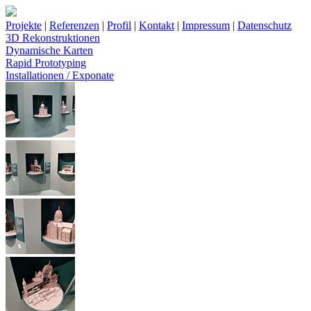
Projekte
|
Referenzen
|
Profil
|
Kontakt
|
Impressum
|
Datenschutz
3D Rekonstruktionen
Dynamische Karten
Rapid Prototyping
Installationen / Exponate