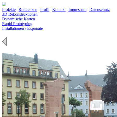
Projekte
|
Referenzen
|
Profil
|
Kontakt
|
Impressum
|
Datenschutz
3D Rekonstruktionen
Dynamische Karten
Rapid Prototyping
Installationen / Exponate